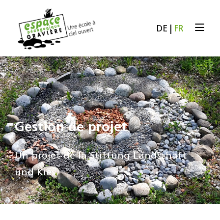
DE
|
FR
Gestion de projet
Un projet de la Stiftung Landschaft
und Kies