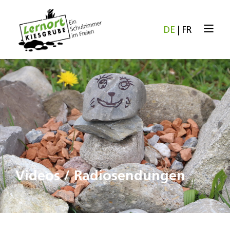
DE
|
FR
Videos / Radiosendungen