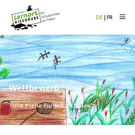
DE
|
FR
Wettbewerb
Tolle Preise für Schulklassen